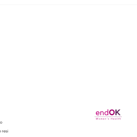
co
 resi